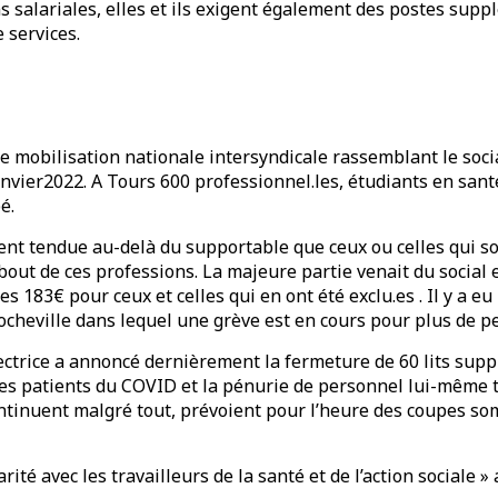
s salariales, elles et ils exigent également des postes suppl
e services.
 mobilisation nationale intersyndicale rassemblant le social
janvier2022. A Tours 600 professionnel.les, étudiants en santé
é.
ment tendue au-delà du supportable que ceux ou celles qui 
bout de ces professions. La majeure partie venait du social 
 183€ pour ceux et celles qui en ont été exclu.es . Il y a eu
locheville dans lequel une grève est en cours pour plus de p
ectrice a annoncé dernièrement la fermeture de 60 lits sup
des patients du COVID et la pénurie de personnel lui-même 
ontinuent malgré tout, prévoient pour l’heure des coupes so
rité avec les travailleurs de la santé et de l’action sociale » 