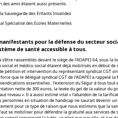
n des amis étaient aussi présents.
 la Sauvegarde des Enfants Invalides
al Spécialisé des Ecoles Maternelles
 manifestants pour la défense du secteur soci
ystème de santé accessible à tous.
à s’être rassemblés devant le siège de l’ADAPEI 64, sous la t
u social et médico-social étaient déjà mobilisés en début de 
de pétition et intervention du représentant syndical CGT on
c force que le délégué syndical CGT de l’ADAPEI a rappelé la 
evendications essentielles : l’extension du Ségur à tous tout
tation nette de 300 euros, la levée du gel de la valeur du p
ut niveau ». Il a aussi estimé vital « l’abandon de la tarificat
 personnes en situation de handicap ne saurait devenir un 
ustement pour ce type de raison que nous estimons que la sant
l faut se mobiliser pour défendre la gratuité aux services de 
un rappel concernant la lutte : ce n’est que par elle, et pas d