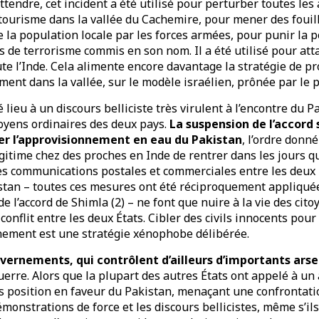
tendre, cet incident a été utilisé pour perturber toutes les
tourisme dans la vallée du Cachemire, pour mener des fouill
e la population locale par les forces armées, pour punir la 
s de terrorisme commis en son nom. Il a été utilisé pour at
te l’Inde. Cela alimente encore davantage la stratégie de p
ent dans la vallée, sur le modèle israélien, prônée par le p
lieu à un discours belliciste très virulent à l’encontre du P
toyens ordinaires des deux pays.
La suspension de l’accord 
er l’approvisionnement en eau du Pakistan
, l’ordre donné
égitime chez des proches en Inde de rentrer dans les jours qu
es communications postales et commerciales entre les deux 
stan – toutes ces mesures ont été réciproquement appliquée
 l’accord de Shimla (2) – ne font que nuire à la vie des cito
e conflit entre les deux États. Cibler des civils innocents pour
ement est une stratégie xénophobe délibérée.
uvernements, qui contrôlent d’ailleurs d’importants ars
uerre. Alors que la plupart des autres États ont appelé à u
is position en faveur du Pakistan, menaçant une confrontati
émonstrations de force et les discours bellicistes, même s’i