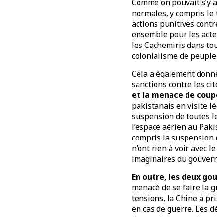
Comme on pouvait s’y at
normales, y compris le 
actions punitives contr
ensemble pour les acte
les Cachemiris dans tou
colonialisme de peuplem
Cela a également donné 
sanctions contre les ci
et la menace de coup
pakistanais en visite l
suspension de toutes l
l’espace aérien au Paki
compris la suspension de
n’ont rien à voir avec l
imaginaires du gouvern
En outre, les deux go
menacé de se faire la g
tensions, la Chine a pr
en cas de guerre. Les d