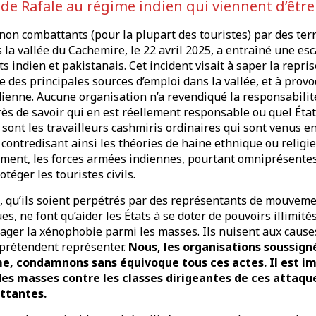
de Rafale au régime indien qui viennent d’être
 non combattants (pour la plupart des touristes) par des terr
la vallée du Cachemire, le 22 avril 2025, a entraîné une es
 indien et pakistanais. Cet incident visait à saper la reprise
une des principales sources d’emploi dans la vallée, et à pro
ienne. Aucune organisation n’a revendiqué la responsabilité
s de savoir qui en est réellement responsable ou quel État 
e sont les travailleurs cashmiris ordinaires qui sont venus e
, contredisant ainsi les théories de haine ethnique ou religi
ment, les forces armées indiennes, pourtant omniprésentes 
otéger les touristes civils.
e, qu’ils soient perpétrés par des représentants de mouveme
s, ne font qu’aider les États à se doter de pouvoirs illimités
urager la xénophobie parmi les masses. Ils nuisent aux caus
 prétendent représenter.
Nous, les organisations soussig
e, condamnons sans équivoque tous ces actes. Il est im
 des masses contre les classes dirigeantes de ces attaqu
ttantes.