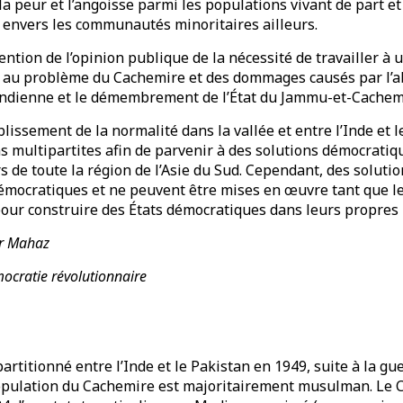
la peur et l’angoisse parmi les populations vivant de part et
e envers les communautés minoritaires ailleurs.
ention de l’opinion publique de la nécessité de travailler à 
 au problème du Cachemire et des dommages causés par l’abr
 indienne et le démembrement de l’État du Jammu-et-Cachemi
issement de la normalité dans la vallée et entre l’Inde et le
ns multipartites afin de parvenir à des solutions démocrati
rs de toute la région de l’Asie du Sud. Cependant, des solut
démocratiques et ne peuvent être mises en œuvre tant que le
pour construire des États démocratiques dans leurs propres 
r Mahaz
ocratie révolutionnaire
artitionné entre l’Inde et le Pakistan en 1949, suite à la gue
opulation du Cachemire est majoritairement musulman. Le 