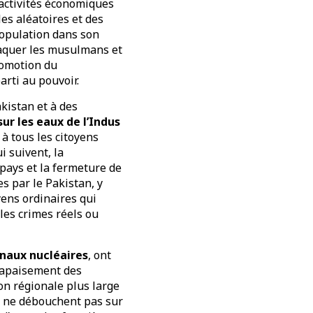
 activités économiques
es aléatoires et des
population dans son
taquer les musulmans et
romotion du
arti au pouvoir.
akistan et à des
sur les eaux de l’Indus
 à tous les citoyens
i suivent, la
pays et la fermeture de
s par le Pakistan, y
yens ordinaires qui
 les crimes réels ou
enaux nucléaires
, ont
n apaisement des
on régionale plus large
ls ne débouchent pas sur