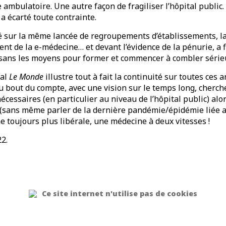
ambulatoire. Une autre façon de fragiliser l’hôpital public. 
 a écarté toute contrainte.
 sur la même lancée de regroupements d’établissements, la 
nt de la e-médecine… et devant l’évidence de la pénurie, a 
ans les moyens pour former et commencer à combler sérieus
nal
Le Monde
illustre tout à fait la continuité sur toutes ces 
u bout du compte, avec une vision sur le temps long, cherch
écessaires (en particulier au niveau de l’hôpital public) alo
 (sans même parler de la dernière pandémie/épidémie liée au
 toujours plus libérale, une médecine à deux vitesses !
22.
Ce site internet n'utilise pas de cookies