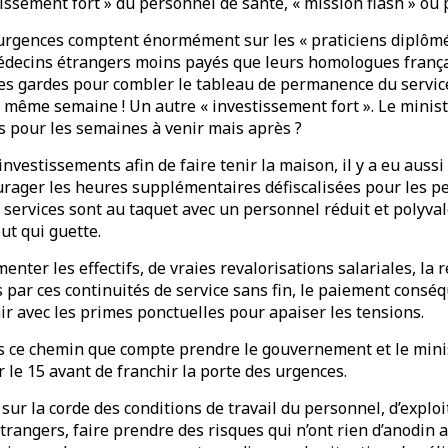
issement fort » du personnel de santé, « mission flash » ou p
 urgences comptent énormément sur les « praticiens diplômé
médecins étrangers moins payés que leurs homologues fran
 les gardes pour combler le tableau de permanence du servic
 même semaine ! Un autre « investissement fort ». Le minis
es pour les semaines à venir mais après ?
 investissements afin de faire tenir la maison, il y a eu auss
rager les heures supplémentaires défiscalisées pour les p
services sont au taquet avec un personnel réduit et polyval
out qui guette.
nter les effectifs, de vraies revalorisations salariales, la
 par ces continuités de service sans fin, le paiement consé
inir avec les primes ponctuelles pour apaiser les tensions.
s ce chemin que compte prendre le gouvernement et le minis
r le 15 avant de franchir la porte des urgences.
sur la corde des conditions de travail du personnel, d’exploi
rangers, faire prendre des risques qui n’ont rien d’anodin a