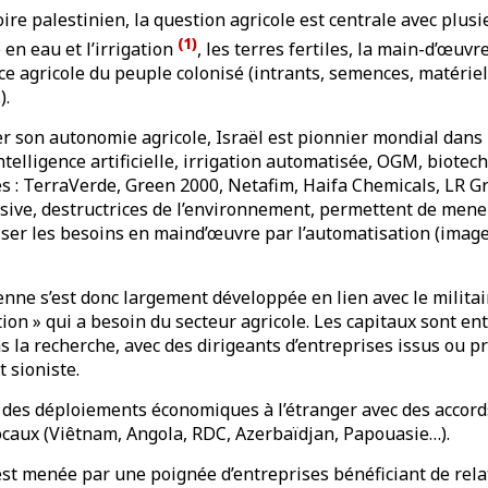
oire palestinien, la question agricole est centrale avec plusi
(
1
)
 en eau et l’irrigation
, les terres fertiles, la main-d’œuvre 
ce agricole du peuple colonisé (intrants, semences, matérie
).
r son autonomie agricole, Israël est pionnier mondial dans 
intelligence artificielle, irrigation automatisée, OGM, biote
 : TerraVerde, Green 2000, Netafim, Haifa Chemicals, LR G
nsive, destructrices de l’environnement, permettent de mener
iser les besoins en maind’œuvre par l’automatisation (imager
ienne s’est donc largement développée en lien avec le militai
ion » qui a besoin du secteur agricole. Les capitaux sont ent
ns la recherche, avec des dirigeants d’entreprises issus ou pr
t sioniste.
 des déploiements économiques à l’étranger avec des accor
caux (Viêtnam, Angola, RDC, Azerbaïdjan, Papouasie…).
st menée par une poignée d’entreprises bénéficiant de relat