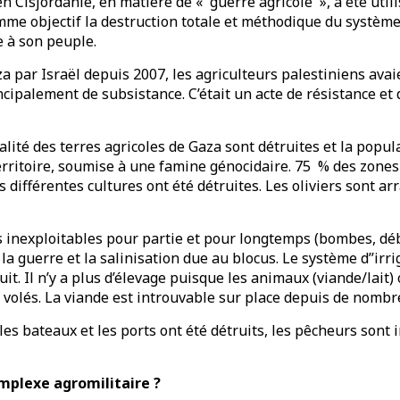
en Cisjordanie, en matière de « guerre agricole », a été util
mme objectif la destruction totale et méthodique du systèm
e à son peuple.
a par Israël depuis 2007, les agriculteurs palestiniens avai
ncipalement de subsistance. C’était un acte de résistance et
alité des terres agricoles de Gaza sont détruites et la popul
rritoire, soumise à une famine génocidaire. 75 % des zones
s différentes cultures ont été détruites. Les oliviers sont a
 inexploitables pour partie et pour longtemps (bombes, débr
a guerre et la salinisation due au blocus. Le système d’’irri
t. Il n’y a plus d’élevage puisque les animaux (viande/lait) 
volés. La viande est introuvable sur place depuis de nombr
 les bateaux et les ports ont été détruits, les pêcheurs sont 
omplexe agro
militaire ?