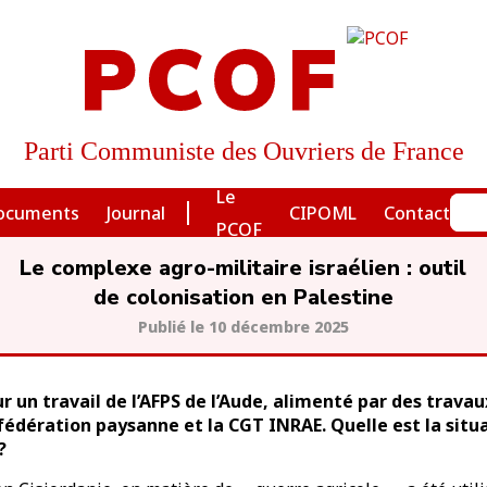
PCOF
Parti Communiste des Ouvriers de France
Le
ocuments
Journal
CIPOML
Contact
PCOF
Le complexe agro-militaire israélien : outil
de colonisation en Palestine
10 décembre 2025
ur un travail de
l’AFPS de l’Aude, alimenté par des
travau
fédération paysanne et
la CGT INRAE.
Quelle est la situa
?