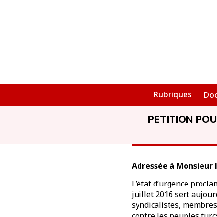
Rubriques
Do
PETITION POU
Adressée à Monsieur l
L’état d’urgence procla
juillet 2016 sert aujour
syndicalistes, membres 
contre les peuples turc