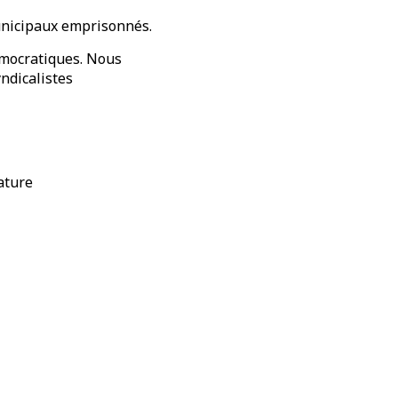
municipaux emprisonnés.
démocratiques. Nous
yndicalistes
ature