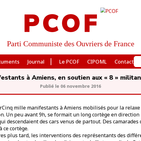
PCOF
Parti Communiste des Ouvriers de France
cuments
Journal
Le PCOF
CIPOML
Contact
festants à Amiens, en soutien aux « 8 » militant
06 novembre 2016
Cinq mille manifestants à Amiens mobilisés pour la relaxe
n. Un peu avant 9h, se formait un long cortège en direction 
qui descendaient des cars venus de partout. Des camarades d
à ce cortège.
res plus tard, les interventions des représentants des diffé