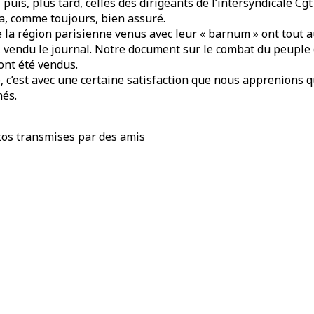
, puis, plus tard, celles des dirigeants de l’intersyndicale Cgt
, comme toujours, bien assuré.
la région parisienne venus avec leur « barnum » ont tout a
n, vendu le journal. Notre document sur le combat du peuple g
ont été vendus.
e, c’est avec une certaine satisfaction que nous apprenions
és.
tos transmises par des amis