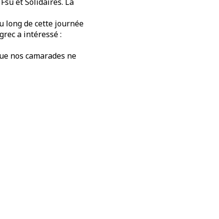
 Fsu et Solidaires. La
u long de cette journée
rec a intéressé :
 que nos camarades ne