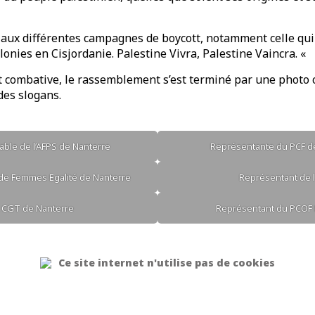
 aux différentes campagnes de boycott, notamment celle qui 
lonies en Cisjordanie. Palestine Vivra, Palestine Vaincra. «
 combative, le rassemblement s’est terminé par une photo co
es slogans.
able de l’AFPS de Nanterre
Représentante du PCF d
de Femmes Egalité de Nanterre
Représentant de l
 CGT de Nanterre
Représentant du PCOF 
Ce site internet n'utilise pas de cookies