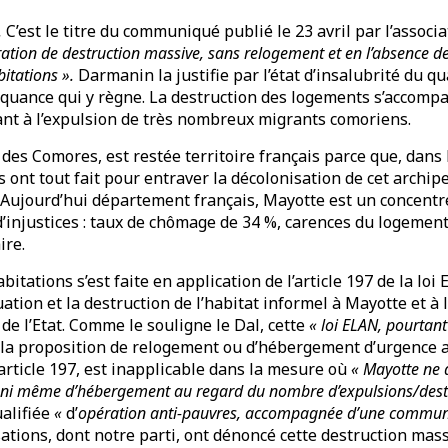
.
C’est le titre du communiqué publié le 23 avril par l’associ
ation de destruction massive, sans relogement et en l’absence d
bitations ».
Darmanin la justifie par l’état d’insalubrité du qu
nquance qui y règne. La destruction des logements s’accomp
ant à l’expulsion de très nombreux migrants comoriens.
e des Comores, est restée territoire français parce que, dans
 ont tout fait pour entraver la décolonisation de cet archip
Aujourd’hui département français, Mayotte est un concentr
 d’injustices : taux de chômage de 34 %, carences du logement
ire.
bitations s’est faite en application de l’article 197 de la lo
uation et la destruction de l’habitat informel à Mayotte et à
de l’Etat. Comme le souligne le Dal, cette
« loi ELAN, pourtan
la proposition de relogement ou d’hébergement d’urgence 
’article 197, est inapplicable dans la mesure où
«
Mayotte ne 
 ni même d’hébergement au regard du nombre d’expulsions/destr
alifiée
«
d’
opération anti-pauvres, accompagnée d’une commun
ions, dont notre parti, ont dénoncé cette destruction mass