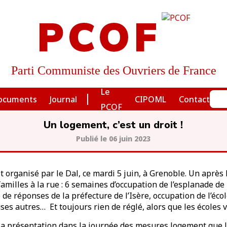
PCOF
Parti Communiste des Ouvriers de France
Le
ocuments
Journal
CIPOML
Contact
PCOF
Un logement, c’est un droit !
06 juin 2023
organisé par le Dal, ce mardi 5 juin, à Grenoble. Un après 
amilles à la rue : 6 semaines d’occupation de l’esplanade d
te de réponses de la préfecture de l’Isère, occupation de l’éco
es autres… Et toujours rien de réglé, alors que les écoles v
c la présentation dans la journée des mesures logement que